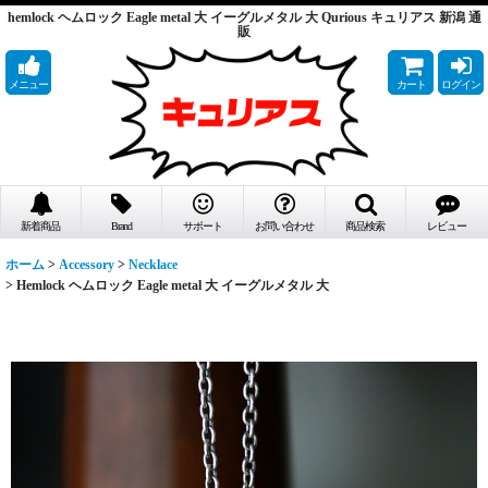
hemlock ヘムロック Eagle metal 大 イーグルメタル 大 Qurious キュリアス 新潟 通
販
メニュー
カート
ログイン
新着商品
Brand
サポート
お問い合わせ
商品検索
レビュー
ホーム
>
Accessory
>
Necklace
>
Hemlock ヘムロック Eagle metal 大 イーグルメタル 大