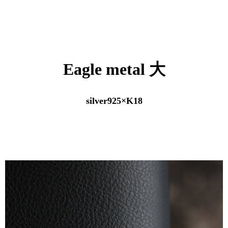
Eagle metal 大
silver925×K18