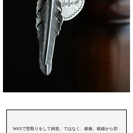
WAXで型取りをして鋳造。ではなく、銀板、銀線から切