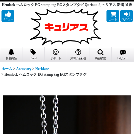
Hemlock ヘムロック EG stamp tag EGスタンプタグ Qurious キュリアス 新潟 通販
メニュー
カート
ログイン
新着商品
Brand
サポート
お問い合わせ
商品検索
レビュー
ホーム
>
Accessory
>
Necklace
>
Hemlock ヘムロック EG stamp tag EGスタンプタグ