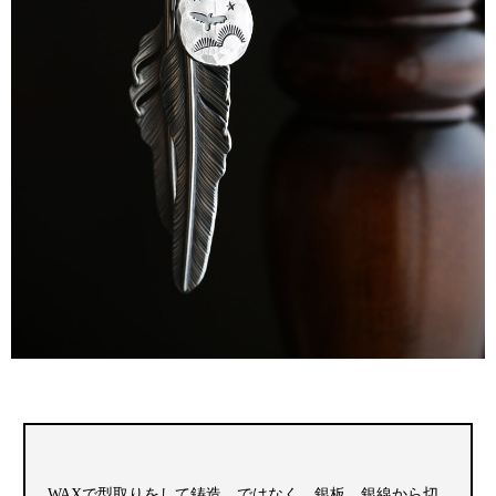
WAXで型取りをして鋳造。ではなく、銀板、銀線から切