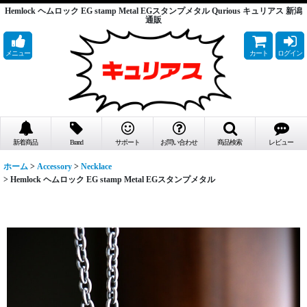
Hemlock ヘムロック EG stamp Metal EGスタンプメタル Qurious キュリアス 新潟
通販
メニュー
カート
ログイン
新着商品
Brand
サポート
お問い合わせ
商品検索
レビュー
ホーム
>
Accessory
>
Necklace
>
Hemlock ヘムロック EG stamp Metal EGスタンプメタル