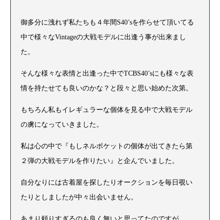
御多分に洩れず私たちも４年間S40’sを作らせて頂いてる
中で様々なVintageの大戦モデルに出逢う事が出来まし
た。
そんな様々な表情と出逢った中でTCBS40’sにも様々な表
情を持たせても良いのかな？と段々と思い始めた次第。
もちろん私もイレギュラーな個体を見る中で大戦モデル
の虜になっていきました。
私は心の中で『もしネルポケットの個体が出てきたら第
２弾の大戦モデルを作りたい』と企んでいました。
自分なりには古着屋を探したりオークションを毎日覗い
たりとしましたが中々出会いません。
あまり頼りすぎるのも良く無いと思ってたのですが、