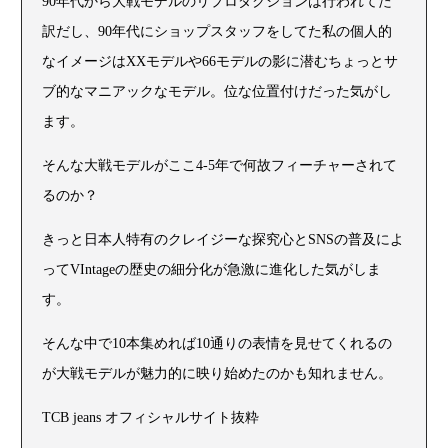
90年代から大戦モデルのリプロダクションは行われてた
訳だし、90年代にショップスタッフをしてた私の個人的
なイメージはXXモデルや66モデルの影に潜むちょっとサ
ブ的なマニアックなモデル。位な位置付けだった気がし
ます。
そんな大戦モデルがここ4-5年で何故フィーチャーされて
るのか？
きっと日本人特有のクレイジーな探究心とSNSの普及によ
ってVIntageの歴史の細分化が急激に進化した気がしま
す。
そんな中で10本集めれば10通りの表情を見せてくれるの
が大戦モデルが魅力的に映り始めたのかも知れません。
TCB jeans オフィシャルサイト抜粋