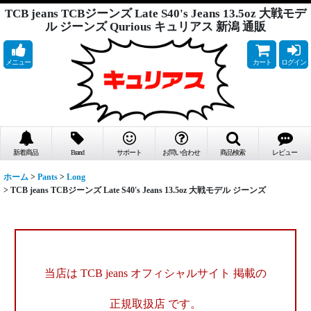
TCB jeans TCBジーンズ Late S40's Jeans 13.5oz 大戦モデ
ル ジーンズ Qurious キュリアス 新潟 通販
メニュー
カート
ログイン
新着商品
Brand
サポート
お問い合わせ
商品検索
レビュー
ホーム
>
Pants
>
Long
>
TCB jeans TCBジーンズ Late S40's Jeans 13.5oz 大戦モデル ジーンズ
当店は TCB jeans オフィシャルサイト 掲載の
正規取扱店 です。