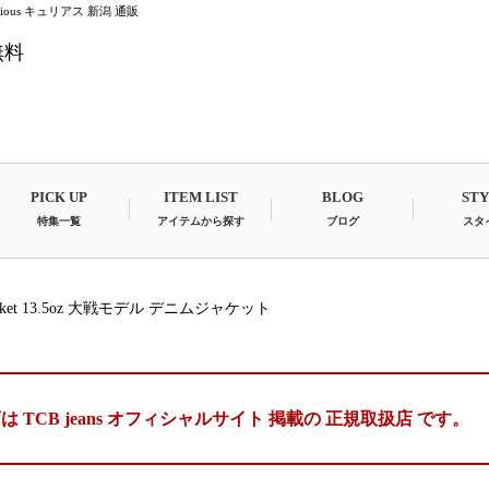
Qurious キュリアス 新潟 通販
無料
PICK UP
ITEM LIST
BLOG
ST
特集一覧
アイテムから探す
ブログ
スタ
s Jacket 13.5oz 大戦モデル デニムジャケット
は TCB jeans オフィシャルサイト 掲載の
正規取扱店 です。