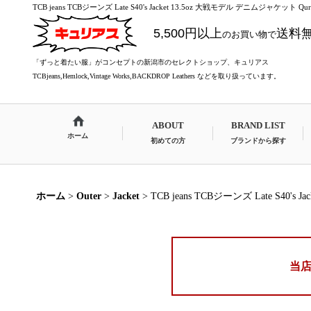
TCB jeans TCBジーンズ Late S40's Jacket 13.5oz 大戦モデル デニムジャケット 
5,500円以上
送料
のお買い物で
「ずっと着たい服」がコンセプトの新潟市のセレクトショップ、キュリアス
TCBjeans,Hemlock,Vintage Works,BACKDROP Leathers などを取り扱っています。
ABOUT
BRAND LIST
ホーム
初めての方
ブランドから探す
ホーム
>
Outer
>
Jacket
>
TCB jeans TCBジーンズ Late S40'
当店