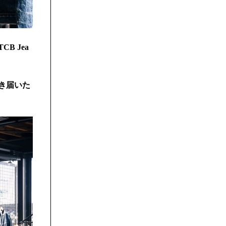
 Jea
き届いた