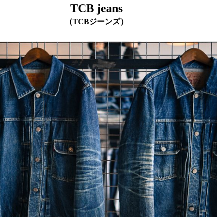
TCB jeans
（TCBジーンズ）