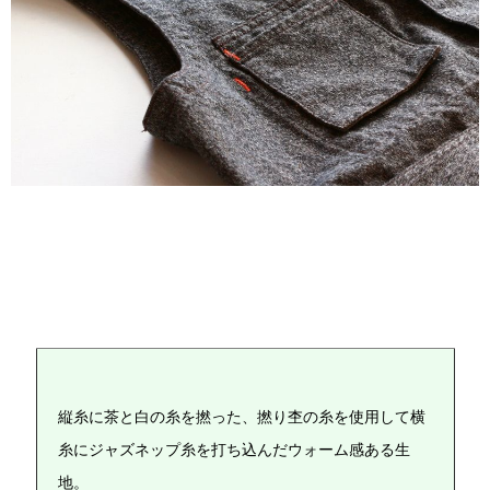
縦糸に茶と白の糸を撚った、撚り杢の糸を使用して横
糸にジャズネップ糸を打ち込んだウォーム感ある生
地。