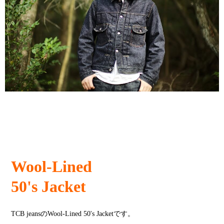
Wool-Lined
50's Jacket
TCB jeansのWool-Lined 50's Jacketです。