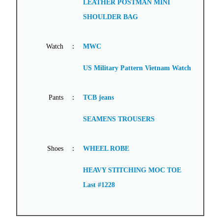
LEATHER POSTMAN MINI
SHOULDER BAG
Watch
：
MWC
US Military Pattern Vietnam Watch
Pants
：
TCB jeans
SEAMENS TROUSERS
Shoes
：
WHEEL ROBE
HEAVY STITCHING MOC TOE
Last #1228