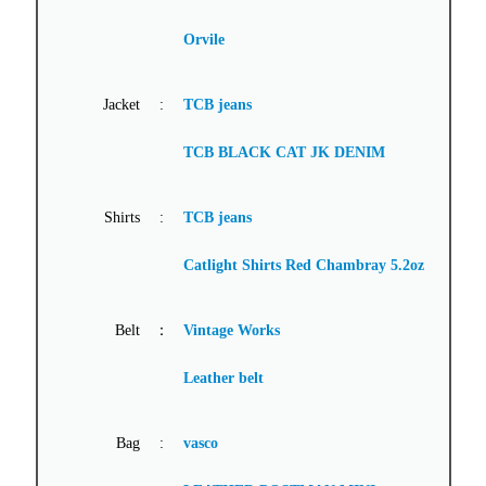
Orvile
Jacket
:
TCB jeans
TCB BLACK CAT JK DENIM
Shirts
:
TCB jeans
Catlight Shirts
Red Chambray 5.2oz
Belt
：
Vintage Works
Leather belt
Bag
:
vasco