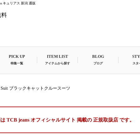
ious キュリアス 新潟 通販
無料
PICK UP
ITEM LIST
BLOG
ST
特集一覧
アイテムから探す
ブログ
スタ
t Crew Suit ブラックキャットクルースーツ
は TCB jeans オフィシャルサイト 掲載の
正規取扱店 です。