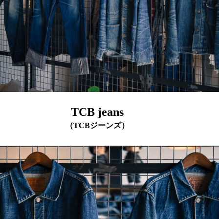
TCB jeans
（TCBジーンズ）