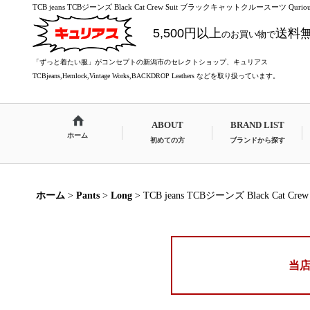
TCB jeans TCBジーンズ Black Cat Crew Suit ブラックキャットクルースーツ Qur
5,500円以上
送料
のお買い物で
「ずっと着たい服」がコンセプトの新潟市のセレクトショップ、キュリアス
TCBjeans,Hemlock,Vintage Works,BACKDROP Leathers などを取り扱っています。
ABOUT
BRAND LIST
ホーム
初めての方
ブランドから探す
ホーム
>
Pants
>
Long
>
TCB jeans TCBジーンズ Black Ca
当店