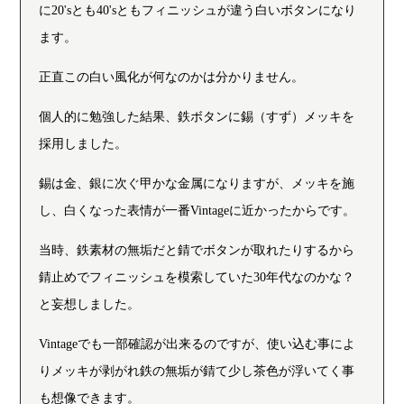
に20'sとも40'sともフィニッシュが違う白いボタンになり
ます。
正直この白い風化が何なのかは分かりません。
個人的に勉強した結果、鉄ボタンに錫（すず）メッキを
採用しました。
錫は金、銀に次ぐ甲かな金属になりますが、メッキを施
し、白くなった表情が一番Vintageに近かったからです。
当時、鉄素材の無垢だと錆でボタンが取れたりするから
錆止めでフィニッシュを模索していた30年代なのかな？
と妄想しました。
Vintageでも一部確認が出来るのですが、使い込む事によ
りメッキが剥がれ鉄の無垢が錆て少し茶色が浮いてく事
も想像できます。