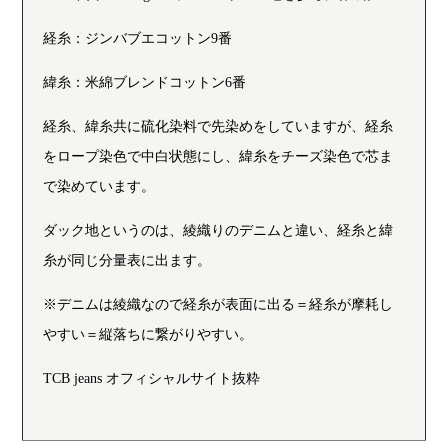
経糸：ジンバブエコットン9番
緯糸：米綿ブレンドコットン6番
経糸、緯糸共に硫化染料で先染めをしていますが、経糸
をロープ染色で中白状態にし、緯糸をチーズ染色で芯ま
で染めています。
ダック地というのは、綾織りのデニムと違い、経糸と緯
糸が同じ分量表に出ます。
※デニムは綾織なので経糸が表面に出る＝経糸が摩耗し
やすい＝縦落ちに繋がりやすい。
TCB jeans オフィシャルサイト抜粋