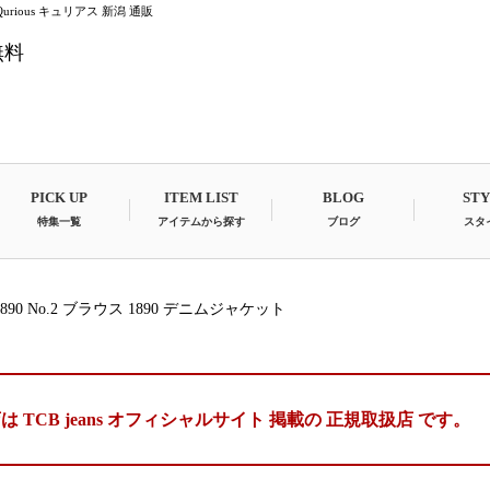
ト Qurious キュリアス 新潟 通販
無料
PICK UP
ITEM LIST
BLOG
ST
特集一覧
アイテムから探す
ブログ
スタ
se 1890 No.2 ブラウス 1890 デニムジャケット
は TCB jeans オフィシャルサイト 掲載の
正規取扱店 です。