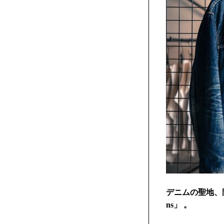
デニムの聖地、
ns」 。