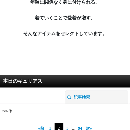
年齢に関係なく身に付けられる、
着ていくことで愛着が増す、
そんなアイテムをセレクトしています。
本日のキュリアス
記事検索
閉じる
5597
件
キーワード
:
«
前
1
2
3
...
94
次
»