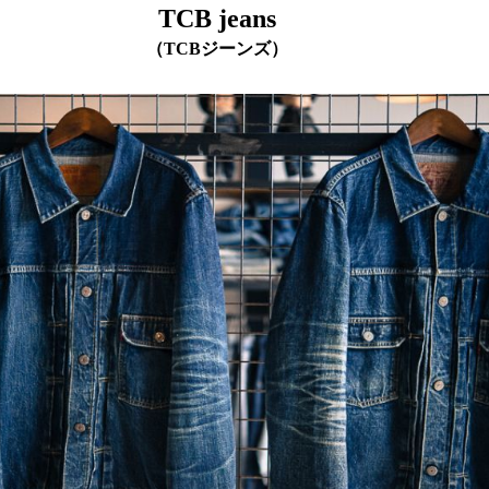
TCB jeans
（TCBジーンズ）