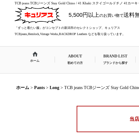
TCB jeans TCBジーンズ Stay Gold Chino / 41 Khaki ステイゴールドチノ 41カ
5,500円以上
送料
のお買い物で
「ずっと着たい服」がコンセプトの新潟市のセレクトショップ、キュリアス
TCBjeans,Hemlock,Vintage Works,BACKDROP Leathers などを取り扱っています。
ABOUT
BRAND LIST
ホーム
初めての方
ブランドから探す
ホーム
>
Pants
>
Long
>
TCB jeans TCBジーンズ Stay Gold 
当店