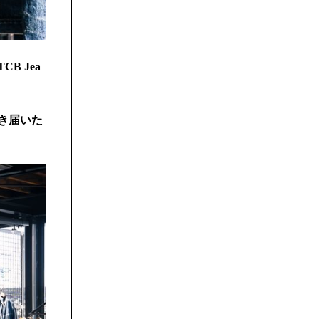
 Jea
き届いた