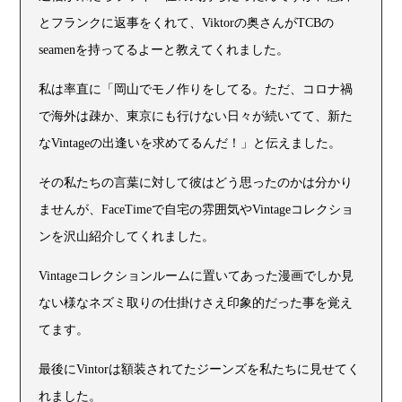
とフランクに返事をくれて、Viktorの奥さんがTCBの
seamenを持ってるよーと教えてくれました。
私は率直に「岡山でモノ作りをしてる。ただ、コロナ禍
で海外は疎か、東京にも行けない日々が続いてて、新た
なVintageの出逢いを求めてるんだ！」と伝えました。
その私たちの言葉に対して彼はどう思ったのかは分かり
ませんが、FaceTimeで自宅の雰囲気やVintageコレクショ
ンを沢山紹介してくれました。
Vintageコレクションルームに置いてあった漫画でしか見
ない様なネズミ取りの仕掛けさえ印象的だった事を覚え
てます。
最後にVintorは額装されてたジーンズを私たちに見せてく
れました。