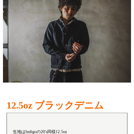
12.5oz ブラックデニム
生地はIndigoの20's同様12.5oz