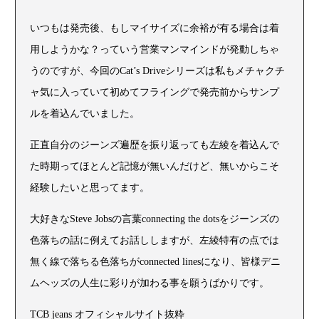
いつもは発売後、もしマイサイズに余裕が有る場合は着
用しようかな？っていう営業マンマインドが発動しちゃ
うのですが、今回のCat’s Driveシリーズは私もメチャクチ
ャ気に入っていて初めてフライングで発売前からサンプ
ルを着込んでいました。
正直自分のジーンズ遍歴を振り返っても左綾を着込んで
た時期ってほとんど記憶が無いんだけど、無いからこそ
経験したいと思ってます。
大好きなSteve Jobsの言葉connecting the dotsをジーンズの
色落ちの話に例えてお話ししますが、左綾特有の点では
無く線で落ちる色落ちがconnected linesになり、皆様デニ
ムヘッズの人生に彩りが加わる事を願うばかりです。
TCB jeans オフィシャルサイト抜粋