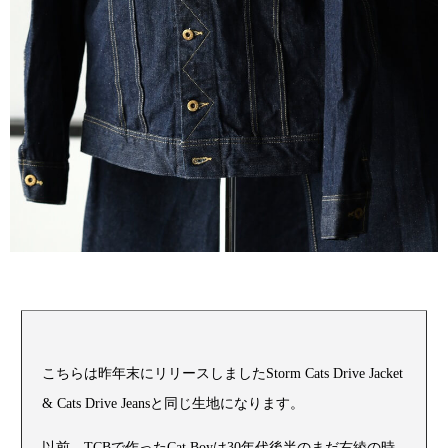
こちらは昨年末にリリースしましたStorm Cats Drive Jacket
& Cats Drive Jeansと同じ生地になります。
以前、TCBで作ったCat Boyは30年代後半のまだ右綾の時